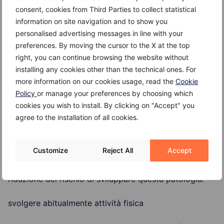
consent, cookies from Third Parties to collect statistical
associata a gonfiore
information on site navigation and to show you
personalised advertising messages in line with your
dolore che peggiora dopo essere stati seduti o in
preferences. By moving the cursor to the X at the top
piedi per molto tempo
right, you can continue browsing the website without
installing any cookies other than the technical ones. For
prurito nella zona della varice.
more information on our cookies usage, read the
Cookie
Policy
or manage your preferences by choosing which
Come si possono prevenire le vene varicose?
cookies you wish to install. By clicking on "Accept" you
agree to the installation of all cookies.
Nel caso delle vene varicose non esiste un metodo per
poter prevenire completamente il loro sviluppo. Si
possono adottare, tuttavia, alcuni comportamenti che
Customize
Reject All
Accept
possono contribuire a migliorare la circolazione
venosa e il tono muscolare, con una conseguente
riduzione del rischio di sviluppare questa patologia:
svolgere abitualmente attività fisica