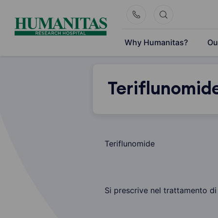
Skip
to
content
Why Humanitas?
Ou
Teriflunomid
Teriflunomide
Si prescrive nel trattamento di