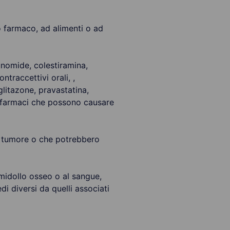
tro farmaco, ad alimenti o ad
lunomide, colestiramina,
ntraccettivi orali, ,
oglitazone, pravastatina,
a, farmaci che possono causare
 un tumore o che potrebbero
 midollo osseo o al sangue,
di diversi da quelli associati