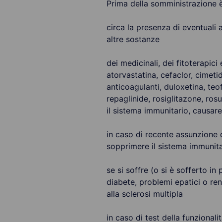
Prima della somministrazione è
circa la presenza di eventuali a
altre sostanze
dei medicinali, dei fitoterapici
atorvastatina, cefaclor, cimetid
anticoagulanti, duloxetina, teof
repaglinide, rosiglitazone, ros
il sistema immunitario, causare
in caso di recente assunzione d
sopprimere il sistema immunita
se si soffre (o si è sofferto i
diabete, problemi epatici o rena
alla sclerosi multipla
in caso di test della funzionalit