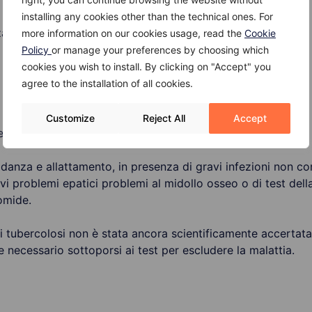
installing any cookies other than the technical ones. For
za
more information on our cookies usage, read the
Cookie
Policy
or manage your preferences by choosing which
cookies you wish to install. By clicking on "Accept" you
agree to the installation of all cookies.
Customize
Reject All
Accept
e
danza e allattamento, in presenza di gravi infezioni non cont
vi problemi epatici problemi al midollo osseo o di test della
omide.
i tubercolosi non è stata ancora scientificamente accertata
e necessario sottoporsi ai test per escludere la malattia.