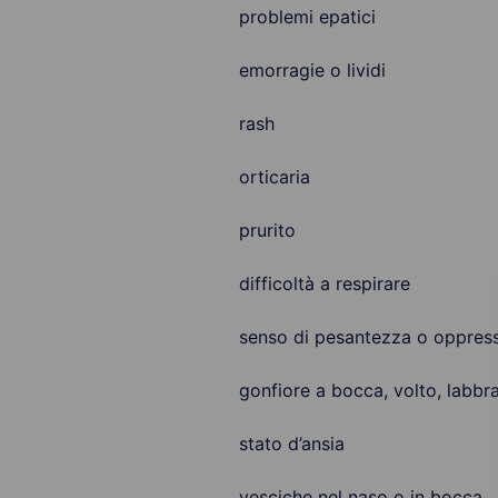
problemi epatici
emorragie o lividi
rash
orticaria
prurito
difficoltà a respirare
senso di pesantezza o oppress
gonfiore a bocca, volto, labbra
stato d’ansia
vesciche nel naso o in bocca