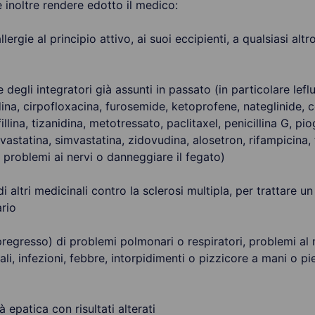
 inoltre rendere edotto il medico:
llergie al principio attivo, ai suoi eccipienti, a qualsiasi al
 e degli integratori già assunti in passato (in particolare lef
ina, cirpofloxacina, furosemide, ketoprofene, nateglinide, co
illina, tizanidina, metotressato, paclitaxel, penicillina G, pi
uvastatina, simvastatina, zidovudina, alosetron, rifampicin
 problemi ai nervi o danneggiare il fegato)
i altri medicinali contro la sclerosi multipla, per trattare
rio
n pregresso) di problemi polmonari o respiratori, problemi al
li, infezioni, febbre, intorpidimenti o pizzicore a mani o pie
à epatica con risultati alterati