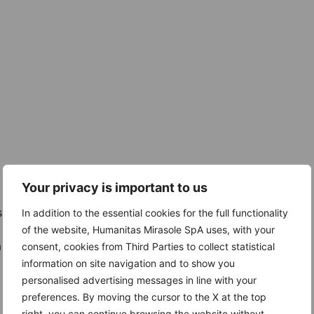
Your privacy is important to us
ione o dolore al petto
In addition to the essential cookies for the full functionality
of the website, Humanitas Mirasole SpA uses, with your
 o lingua
consent, cookies from Third Parties to collect statistical
information on site navigation and to show you
personalised advertising messages in line with your
preferences. By moving the cursor to the X at the top
right, you can continue browsing the website without