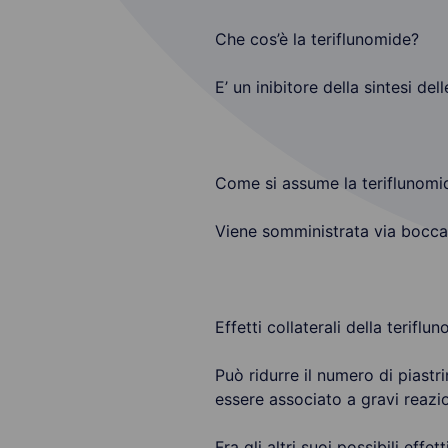
Che cos’è la teriflunomide?
E’ un inibitore della sintesi d
Come si assume la teriflunomi
Viene somministrata via bocca
Effetti collaterali della teriflu
Può ridurre il numero di piastri
essere associato a gravi reazi
Fra gli altri suoi possibili effet