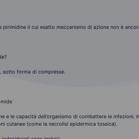
elle pirimidine il cui esatto meccanismo di azione non è anco
de?
, sotto forma di compresse.
nomide
ne e le capacità dell’organismo di combattere le infezioni. I
oni cutanee (come la necrolisi epidermica tossica).
ti indesiderati sono inclusi: