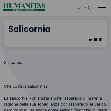
Skip
to
content
Salicornia
Salicornia
Che cos’è la salicornia?
La salicornia – chiamata anche “asparago di mare” a
ragione della sua somiglianza con l’asparago selvatico,
però conosciuta anche come salicot, finocchio di mare