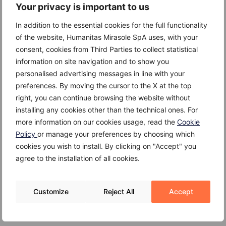
Your privacy is important to us
Il sapore della salicornia è già salato di suo. Questa
In addition to the essential cookies for the full functionality
particolarità può essere sfruttata per non aggiungere
of the website, Humanitas Mirasole SpA uses, with your
altro sale durante la sua preparazione, in maniera da
consent, cookies from Third Parties to collect statistical
non avere un apporto troppo alto di sodio con
information on site navigation and to show you
l’alimentazione.
personalised advertising messages in line with your
preferences. By moving the cursor to the X at the top
right, you can continue browsing the website without
installing any cookies other than the technical ones. For
Disclaimer
more information on our cookies usage, read the
Cookie
Policy
or manage your preferences by choosing which
Le informazioni riportate sono solo indicazioni
cookies you wish to install. By clicking on "Accept" you
generali e non soppiantano in nessuna maniera
agree to the installation of all cookies.
l’opinione del medico. Per assicurarsi un’alimentazione
sana e bilanciata è sempre meglio fare affidamento sui
consigli del proprio medico curante o di un esperto
Customize
Reject All
Accept
nutrizionista.