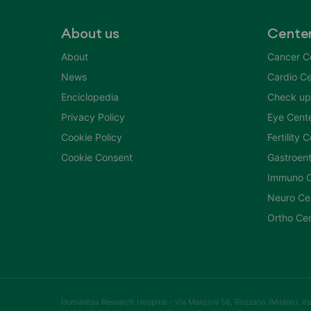
About us
Cente
About
Cancer C
News
Cardio Ce
Enciclopedia
Check up
Privacy Policy
Eye Cent
Cookie Policy
Fertility 
Cookie Consent
Gastroent
Immuno C
Neuro Ce
Ortho Ce
Humanitas Research Hospital - Via Manzoni 56, Rozzano (Milano), Itali