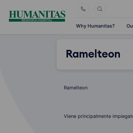
Skip
to
content
Why Humanitas?
Ou
Ramelteon
Ramelteon
Viene principalmente impiegato