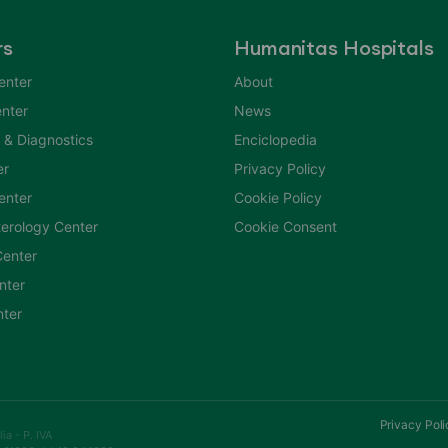
rs
Humanitas Hospitals
enter
About
nter
News
 & Diagnostics
Enciclopedia
er
Privacy Policy
Center
Cookie Policy
erology Center
Cookie Consent
enter
nter
nter
Privacy Poli
a - P. IVA