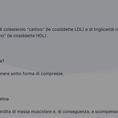
 di colesterolo “cattivo” (le cosiddette LDL) e di triglicerid
no” (le cosiddette HDL).
a?
genere sotto forma di compresse.
atina
erdita di massa muscolare e, di conseguenza, a scompenso 