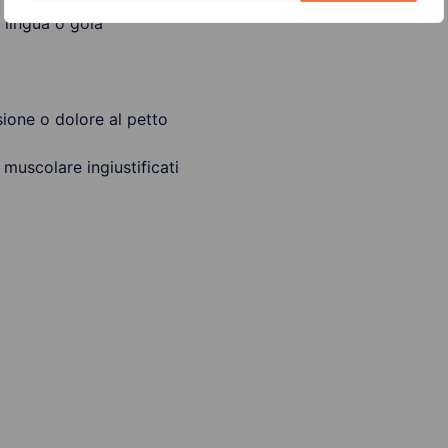
, lingua o gola
ione o dolore al petto
 muscolare ingiustificati