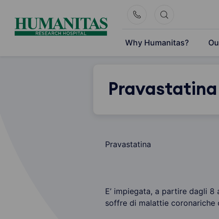
Skip
to
content
Why Humanitas?
Ou
Pravastatina
Pravastatina
E’ impiegata, a partire dagli 8 a
soffre di malattie coronariche o