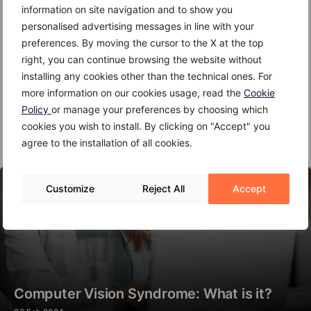
information on site navigation and to show you
personalised advertising messages in line with your
Disclaimer
preferences. By moving the cursor to the X at the top
right, you can continue browsing the website without
Le informazioni riportate rappresentano indicazioni
installing any cookies other than the technical ones. For
generali e non sostituiscono in alcun modo il parere
more information on our cookies usage, read the
Cookie
medico. Per garantirsi un’alimentazione sana ed
Policy
or manage your preferences by choosing which
equilibrata è sempre bene affidarsi ai consigli del
cookies you wish to install. By clicking on "Accept" you
proprio medico curante o di un esperto di nutrizione.
agree to the installation of all cookies.
Customize
Reject All
Accept
Computer Vision Syndrome: What is it?