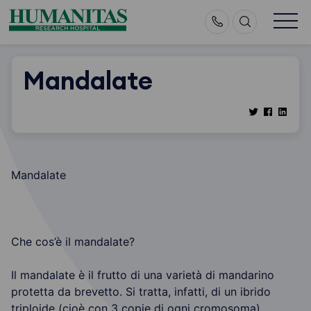
Skip
to
content
Mandalate
Mandalate
Che cos’è il mandalate?
Il mandalate è il frutto di una varietà di mandarino
protetta da brevetto. Si tratta, infatti, di un ibrido
triploide (cioè con 3 copie di ogni cromosoma)