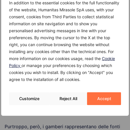
in primavera (da marzo a giugno).
In addition to the essential cookies for the full functionality
of the website, Humanitas Mirasole SpA uses, with your
consent, cookies from Third Parties to collect statistical
information on site navigation and to show you
Possibili benefici e controindicazioni del gambero
personalised advertising messages in line with your
preferences. By moving the cursor to the X at the top
L’introduzione dei gamberi nella propria alimentazione
right, you can continue browsing the website without
contribuisce a rifornire l’organismo di proteine di
installing any cookies other than the technical ones. For
buona qualità, di nutrienti importanti per il buon
more information on our cookies usage, read the
Cookie
funzionamento del metabolismo (in particolare
Policy
or manage your preferences by choosing which
vitamine del gruppo B e zinco), per la salute delle ossa
cookies you wish to install. By clicking on "Accept" you
e dei denti (calcio e fosforo), per il trasporto di
agree to the installation of all cookies.
ossigeno (il ferro) e per le difese antiossidanti
(selenio). Essendo inoltre poveri di grassi saturi e fonti
di omega 3 e potassio, i gamberi hanno caratteristiche
Customize
Reject All
Accept
che li rendono utili per la protezione della salute di
cuore e arterie.
Purtroppo, però, i gamberi rappresentano delle fonti