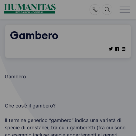
Skip
to
content
Gambero
Gambero
Che cos’è il gambero?
Il termine generico “gambero” indica una varietà di
specie di crostacei, tra cui i gamberetti (fra cui sono
ad esempio incluse specie appartenenti ai generi