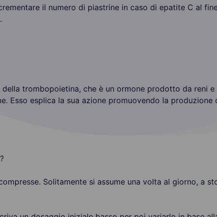
crementare il numero di piastrine in caso di epatite C al fine
.
e della trombopoietina, che è un ormone prodotto da reni e f
ne. Esso esplica la sua azione promuovendo la produzione di 
?
 compresse. Solitamente si assume una volta al giorno, a s
criva un dosaggio iniziale basso per poi variarlo in base all