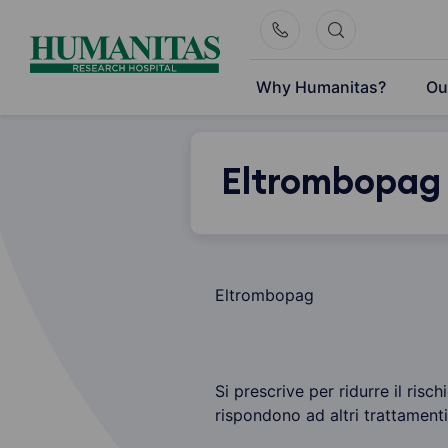
Skip
to
content
Why Humanitas?
Ou
Eltrombopag
Eltrombopag
Si prescrive per ridurre il ris
rispondono ad altri trattamen