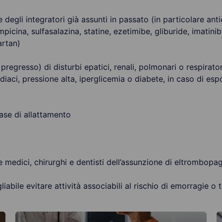
 e degli integratori già assunti in passato (in particolare an
picina, sulfasalazina, statine, ezetimibe, gliburide, imatini
artan)
 pregresso) di disturbi epatici, renali, polmonari o respiratori
rdiaci, pressione alta, iperglicemia o diabete, in caso di es
ase di allattamento
medici, chirurghi e dentisti dell’assunzione di eltrombopag
iabile evitare attività associabili al rischio di emorragie o 