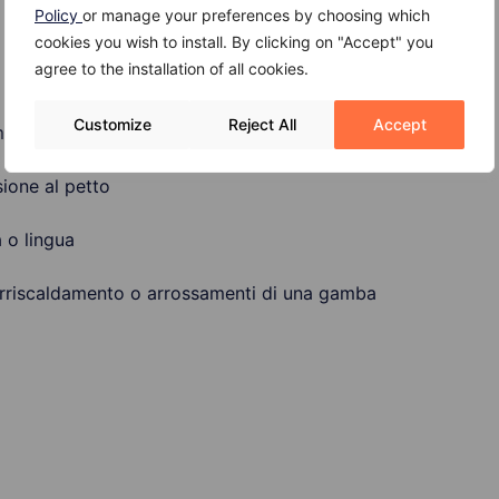
Policy
or manage your preferences by choosing which
cookies you wish to install. By clicking on "Accept" you
agree to the installation of all cookies.
Customize
Reject All
Accept
mi ai polmoni
ione al petto
 o lingua
 surriscaldamento o arrossamenti di una gamba