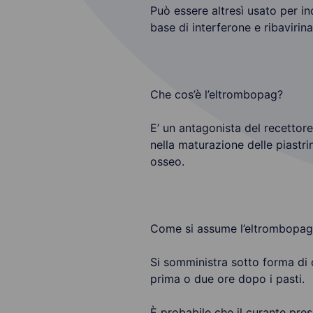
Può essere altresì usato per in
base di interferone e ribavirina
Che cos’è l’eltrombopag?
E’ un antagonista del recettor
nella maturazione delle piastri
osseo.
Come si assume l’eltrombopag
Si somministra sotto forma di
prima o due ore dopo i pasti.
È probabile che il curante pres