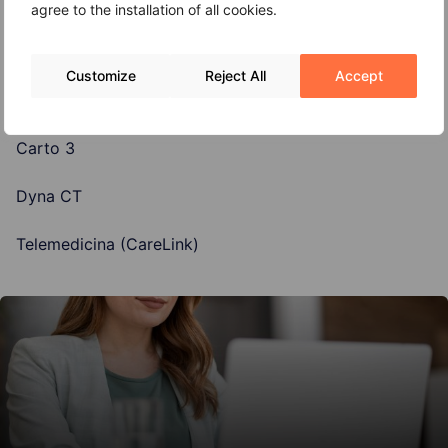
Per tutti i trattamenti si utilizzano delle tecnologie
agree to the installation of all cookies.
all’avanguardia per la cura del paziente:
Sistema di navigazione magnetica remota niobe
Customize
Reject All
Accept
stereotaxis
Carto 3
Dyna CT
Telemedicina (CareLink)