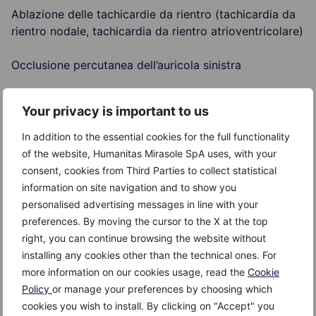
Ablazione delle tachicardie da rientro (tachicardia da
rientro nodale, tachicardia da rientro atrioventricolare)
Occlusione percutanea dell’auricola sinistra
Impianto di dispositivo antibradicardico (pacemaker)
Your privacy is important to us
Impianto di dispositivo antitachicardico (defibrillatore)
In addition to the essential cookies for the full functionality
of the website, Humanitas Mirasole SpA uses, with your
Stimolazione biventricolare per trattare lo scompenso
consent, cookies from Third Parties to collect statistical
cardiaco refrattario
information on site navigation and to show you
personalised advertising messages in line with your
Cardioversione elettrica esterna
preferences. By moving the cursor to the X at the top
right, you can continue browsing the website without
installing any cookies other than the technical ones. For
more information on our cookies usage, read the
Cookie
Tecnologie impiegate nel trattamento
Policy
or manage your preferences by choosing which
cookies you wish to install. By clicking on "Accept" you