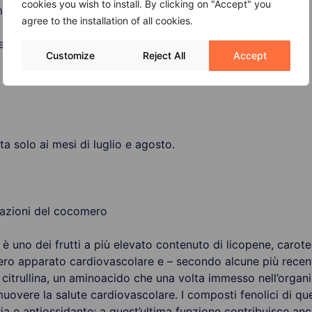
cookies you wish to install. By clicking on "Accept" you
mero?
agree to the installation of all cookies.
e fra il suo consumo alimentare e l’azione di medicinali.
Customize
Reject All
Accept
ata solo ai mesi di luglio e agosto.
icazioni del cocomero
 uno dei frutti a più elevato contenuto di licopene, carote
tero apparato cardiovascolare e – secondo alcune più recent
i citrullina, un aminoacido che una volta immesso nell’organ
muovere la salute cardiovascolare. I composti fenolici di qu
a e antiossidante; a quest’ultima funzione contribuisce anc