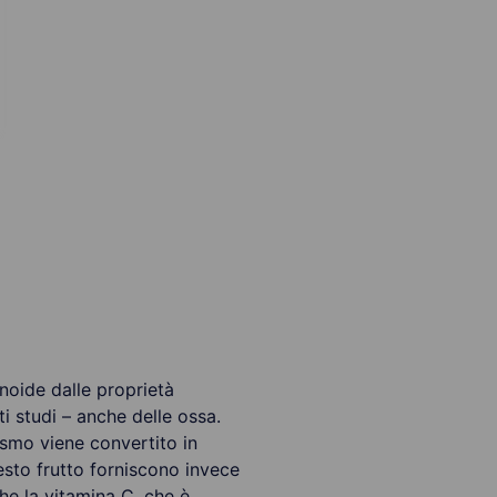
noide dalle proprietà
i studi – anche delle ossa.
ismo viene convertito in
esto frutto forniscono invece
he la vitamina C, che è