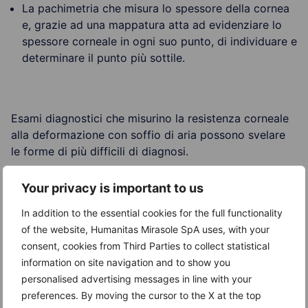
La pachimetria che misura lo spessore della cornea
e, grazie ad una mappatura atta ad evidenziare lo
spessore corneale in ogni suo punto, di individuare e
determinare il punto più sottile.
Esami diagnostici che misurino la resistenza corneale
alla deformazione con soffio di aria possono svelare
le forme di più difficili di diagnosi.
Your privacy is important to us
In addition to the essential cookies for the full functionality
Trattamenti
of the website, Humanitas Mirasole SpA uses, with your
consent, cookies from Third Parties to collect statistical
La terapia del cheratocono può prevedere:
information on site navigation and to show you
personalised advertising messages in line with your
Cross-Linking corneale, in particolare nelle fasi
preferences. By moving the cursor to the X at the top
preliminari, in caso di dimostrata evoluzione della