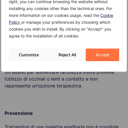
right, you can continue browsing the website without
malattia
installing any cookies other than the technical ones. For
more information on our cookies usage, read the
Cookie
Rimodellamenti corneali associati a Cross-Linking
Policy
or manage your preferences by choosing which
cookies you wish to install. By clicking on "Accept" you
Impianto di anelli intrastromali
agree to the installation of all cookies.
Cheratoplastica lamellare anteriore profonda (DALK)
Customize
Reject All
Accept
Cheratoplastica perforante (PKP)
Un ausilio per aumentare l’acutezza visiva prevede
l’utilizzo di occhiali o lenti a contatto e non
rappresenta un’opzione terapeutica.
Prevenzione
Trattandosi di una malattia ereditaria non è possibile