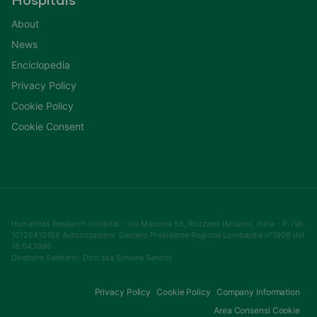
Hospitals
About
News
Enciclopedia
Privacy Policy
Cookie Policy
Cookie Consent
Humanitas Research Hospital - Via Manzoni 56, Rozzano (Milano), Italia - P. IVA
10125410158 Autorizzazioni: Decreto Presidente Regione Lombardia n°1906 del
18.04.1996
Direttore Sanitario: Dott.ssa Simona Sancini
Privacy Policy
Cookie Policy
Company Information
Area Consensi Cookie