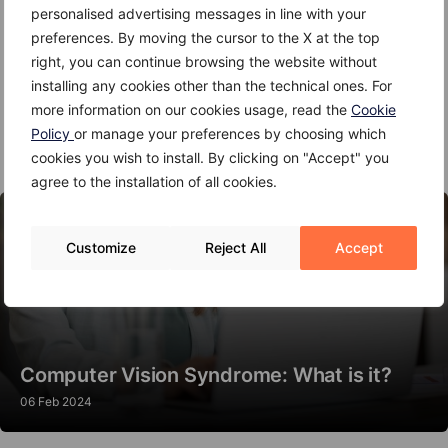
personalised advertising messages in line with your
consumo di alcolici.
preferences. By moving the cursor to the X at the top
right, you can continue browsing the website without
In certi soggetti il medicinale può provocare una
installing any cookies other than the technical ones. For
leggera sonnolenza. Per questo è meglio prestare
more information on our cookies usage, read the
Cookie
attenzione prima di mettersi alla guida o manovrare
Policy
or manage your preferences by choosing which
macchinari pericolosi.
cookies you wish to install. By clicking on "Accept" you
agree to the installation of all cookies.
Customize
Reject All
Accept
Computer Vision Syndrome: What is it?
06 Feb 2024