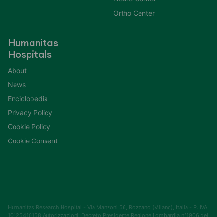
Ortho Center
Humanitas
Hospitals
About
News
Enciclopedia
Privacy Policy
Cookie Policy
Cookie Consent
Humanitas Research Hospital - Via Manzoni 56, Rozzano (Milano), Italia - P. IVA
10125410158 Autorizzazioni: Decreto Presidente Regione Lombardia n°1906 del