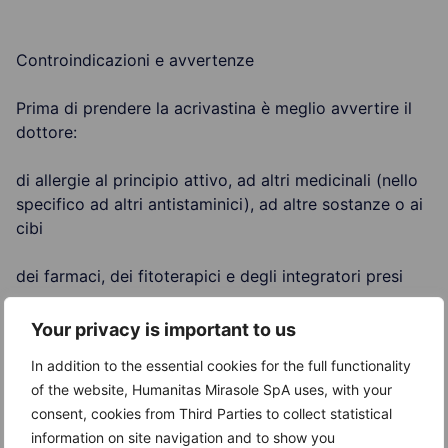
Controindicazioni e avvertenze
Prima di prendere la acrivastina è meglio avvertire il
dottore:
di allergie al principio attivo, ad altri medicinali (nello
specifico ad altri antistaminici), ad altre sostanze o ai
cibi
dei farmaci, dei fitoterapici e degli integratori presi
se si soffre (o si ha sofferto) di disturbi renali o
Your privacy is important to us
porfiria
In addition to the essential cookies for the full functionality
of the website, Humanitas Mirasole SpA uses, with your
in presenza di gravidanza o allattamento
consent, cookies from Third Parties to collect statistical
information on site navigation and to show you
Durante la cura è assolutamente necessario limitare il