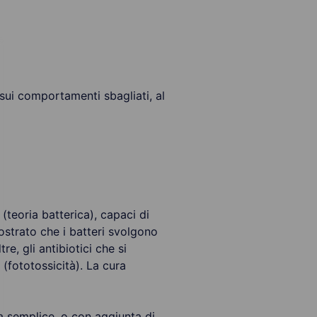
sui comportamenti sbagliati, al
(teoria batterica), capaci di
mostrato che i batteri svolgono
re, gli antibiotici che si
(fototossicità). La cura
va semplice, o con aggiunta di