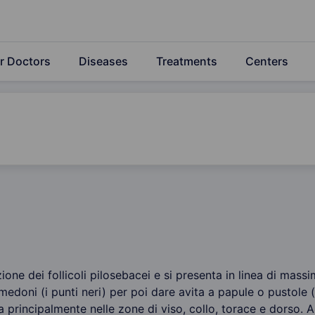
r Doctors
Diseases
Treatments
Centers
one dei follicoli pilosebacei e si presenta in linea di massim
doni (i punti neri) per poi dare avita a papule o pustole (b
ta principalmente nelle zone di viso, collo, torace e dorso. 