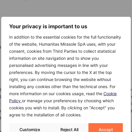
Your privacy is important to us
In addition to the essential cookies for the full functionality
ed al dermatologo spetta individuare le concause e indagare 
of the website, Humanitas Mirasole SpA uses, with your
amento più adatto alle esigenze del singolo paziente.
consent, cookies from Third Parties to collect statistical
information on site navigation and to show you
personalised advertising messages in line with your
preferences. By moving the cursor to the X at the top
right, you can continue browsing the website without
installing any cookies other than the technical ones. For
fosse una malattia causata di batteri presenti nel follicolo 
more information on our cookies usage, read the
Cookie
attività infiammatoria. In realtà, studi più recenti hanno di
Policy
or manage your preferences by choosing which
quindi il trattamento con antibiotici non è più indicato. Inolt
cookies you wish to install. By clicking on "Accept" you
 poco tollerati dal fegato e reagivano con la luce del sole 
agree to the installation of all cookies.
l’uso di antibiotici, nemmeno per applicazione locale.
Customize
Reject All
Accept
anno l’acne viene spesso prescritta la pillola contraccetti