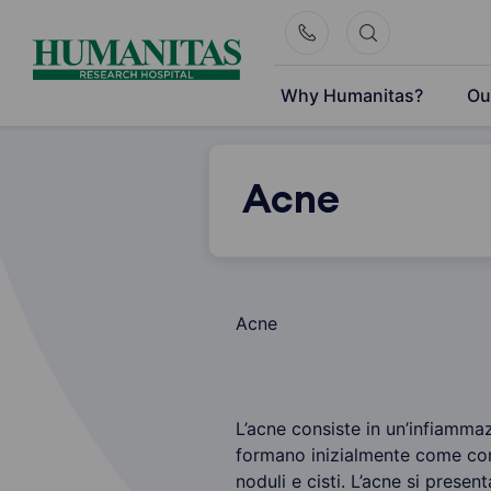
Skip
to
content
Why Humanitas?
Ou
Acne
Acne
L’acne consiste in un’infiammazi
formano inizialmente come come
noduli e cisti. L’acne si presen