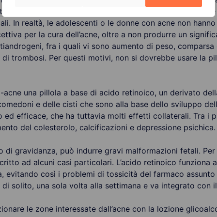
amento terapeutico deriva dalla falsa premessa che l’acne
li. In realtà, le adolescenti o le donne con acne non hanno 
cettiva per la cura dell’acne, oltre a non produrre un signif
ntiandrogeni, fra i quali vi sono aumento di peso, comparsa d
o di trombosi. Per questi motivi, non si dovrebbe usare la pi
i-acne una pillola a base di acido retinoico, un derivato del
medoni e delle cisti che sono alla base dello sviluppo dell’
 ed efficace, che ha tuttavia molti effetti collaterali. Tra 
mento del colesterolo, calcificazioni e depressione psichica.
o di gravidanza, può indurre gravi malformazioni fetali. Per
critto ad alcuni casi particolari. L’acido retinoico funziona
, evitando così i problemi di tossicità del farmaco assunto 
, di solito, una sola volta alla settimana e va integrato con i
izionare le zone interessate dall’acne con la lozione glicoa