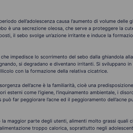
eriodo dell’adolescenza causa l’aumento di volume delle gh
ebo è una secrezione oleosa, che serve a proteggere la cute 
sti, il sebo svolge un’azione irritante e induce la forma
he impedisce lo scorrimento del sebo dalla ghiandola alla s
ando, si degradano e diventano irritanti. Si sviluppano in e
licolo con la formazione della relativa cicatrice.
sorgenza dell’acne è la familiarità, cioè una predisposizion
ori esterni come l’igiene, l’inquinamento ambientale, i disord
ss può far peggiorare l’acne ed il peggioramento dell’acne p
la maggior parte degli utenti, alimenti molto grassi quali c
’alimentazione troppo calorica, soprattutto negli adolescen