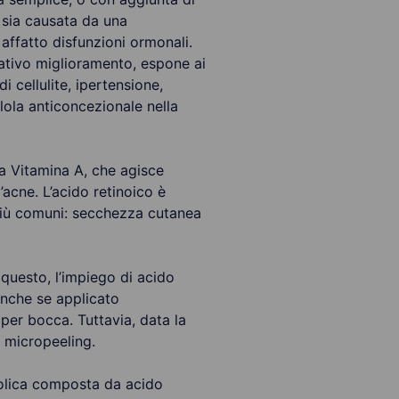
 sia causata da una
affatto disfunzioni ormonali.
icativo miglioramento, espone ai
i cellulite, ipertensione,
llola anticoncezionale nella
la Vitamina A, che agisce
acne. L’acido retinoico è
i più comuni: secchezza cutanea
 questo, l’impiego di acido
 anche se applicato
per bocca. Tuttavia, data la
l micropeeling.
lcolica composta da acido