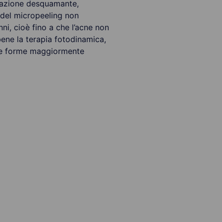
l’azione desquamante,
a del micropeeling non
ni, cioè fino a che l’acne non
bene la terapia fotodinamica,
lle forme maggiormente